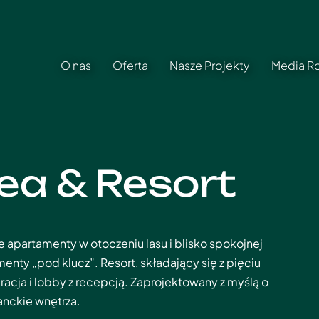
O nas
Oferta
Nasze Projekty
Media 
ea & Resort
 apartamenty w otoczeniu lasu i blisko spokojnej
nty „pod klucz”. Resort, składający się z pięciu
acja i lobby z recepcją. Zaprojektowany z myślą o
anckie wnętrza.