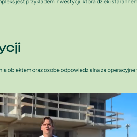
pleks jest przykladem inwestycji, ktora dzieki starann
cji
ania obiektem oraz osobe odpowiedzialna za operacyjne 