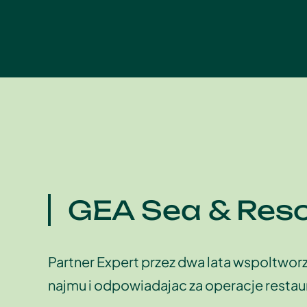
GEA Sea & Reso
Partner Expert przez dwa lata wspoltwo
najmu i odpowiadajac za operacje resta