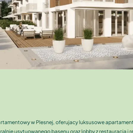
rtamentowy w Plesnej, oferujacy luksusowe apartamenty
tralnie usytuowanego basenu oraz lobby z restauracja i r