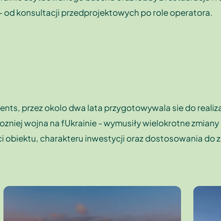
od konsultacji przedprojektowych po role operatora.
nts, przez okolo dwa lata przygotowywala sie do realiza
niej wojna na fUkrainie - wymusiły wielokrotne zmiany
 obiektu, charakteru inwestycji oraz dostosowania do z